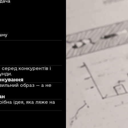
одача
шну
 серед конкурентів і
унди.
онування
вильний образ — а не
ан
бна ідея, яка ляже на