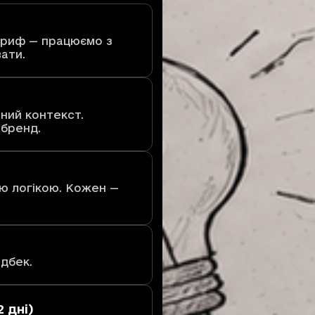
бриф — працюємо з
ати.
ний контекст.
 бренд.
ою логікою. Кожен —
дбек.
 дні)