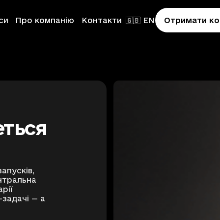
си
Про компанію
Контакти
🇬🇧 EN
Отримати ко
еться
on
апусків,
нтральна
арії
ion
-задачі — а