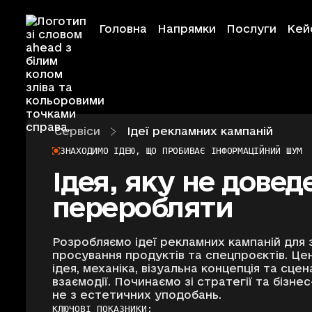
Головна
Напрямки
Послуги
Кей
Сервіси
Ідеї рекламних кампаній
Ahead Creative
ЗНАХОДИМО ІДЕЮ, ЩО ПРОБИВАЄ ІНФОРМАЦІЙНИЙ ШУМ
Ідея, яку не довед
Ahead Event
переробляти
Ahead Educati
Розробляємо ідеї рекламних кампаній для з
просування продуктів та спецпроєктів. Це
ідея, механіка, візуальна концепція та сцен
Ahead Foundat
взаємодії. Починаємо зі стратегії та бізнес
не з естетичних уподобань.
КЛЮЧОВІ ПОКАЗНИКИ: