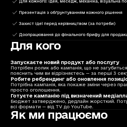
Для кожного: ідея, меседж, механіка, візуальна п
Презентація з обґрунтуванням кожного рішення
Захист ідеї перед керівництвом (за потреби)
Доопрацювання до фінального брифу для продак
Для кого
Запускаєте новий продукт або послугу
Потрібен ролик або кампанія, що не загубиться
пояснить чим ви відрізняєтесь — за перші 3 сек
Робите ребрендинг або оновлення позиці
Потрібна кампанія, яка покаже зміни через пра
просто оголошення.
Готуєте кампанію під визначений медіапл
Бюджет затверджено, дедлайн жорсткий. Потрі
всі формати — від TV до YouTube.
Як ми працюємо