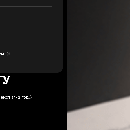
си
гу
екст (1–2 год.)