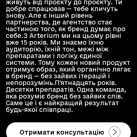
живуть від проєкту до проєкту. Ти
добре спрацював — тебе кличуть
знову. Але є інший рівень
партнерства, де агентство стає
частиною того, як бренд думає про
себе.З Arterium ми на цьому рівні
вже 15 років. Ми знаємо їхню
аудиторію, їхній тон, межі між
препаратами і логіку єдиної
системи. Тому кожен новий продукт
отримує образ, який органічно лягає
в бренд — без зайвих ітерацій і
непорозумінь.П'ятнадцять років.
Десятки препаратів. Одна команда,
яка розуміє бренд без зайвих слів.
Саме це і є найкращий результат
будь-якої співпраці.
Отримати консультацію