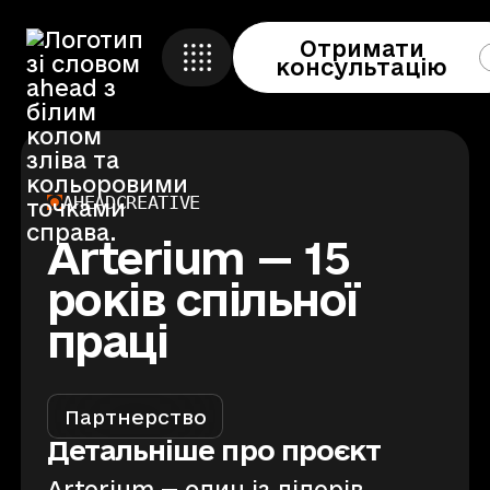
Отримати
Кейси
консультацію
Ahead Event
🇬🇧 
Про компанію
Ahead Education
Контакти
AHEAD
CREATIVE
Ahead Foundation
Arterium — 15
років спільної
Отримати консультацію
праці
Створено
Fedotov.design
Партнерство
Детальніше про проєкт
Arterium — один із лідерів