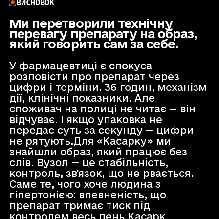
ВИСНОВОК
Ми перетворили технічну
перевагу препарату на образ,
який говорить сам за себе.
У фармацевтиці є спокуса
розповісти про препарат через
цифри і терміни. 36 годин, механізм
дії, клінічні показники. Але
споживач на полиці не читає — він
відчуває. І якщо упаковка не
передає суть за секунду — цифри
не рятують.Для «Касарку» ми
знайшли образ, який працює без
слів. Вузол — це стабільність,
контроль, зв'язок, що не рвається.
Саме те, чого хоче людина з
гіпертонією: впевненість, що
препарат тримає тиск під
контролем весь день.Касарк