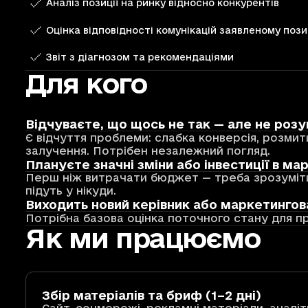
Аналіз позиції на ринку відносно конкурентів
Оцінка відповідності комунікацій заявленому поз
Звіт з діагнозом та рекомендаціями
Для кого
Відчуваєте, що щось не так — але не розу
Є відчуття проблеми: слабка конверсія, розмит
залучення. Потрібен незалежний погляд.
Плануєте значні зміни або інвестиції в ма
Перш ніж витрачати бюджет — треба зрозуміти,
підуть у нікуди.
Виходить новий керівник або маркетинго
Потрібна базова оцінка поточного стану для п
Як ми працюємо
Збір матеріалів та бриф (1–2 дні)
Сайт, соцмережі, рекламні матеріали, аналіт