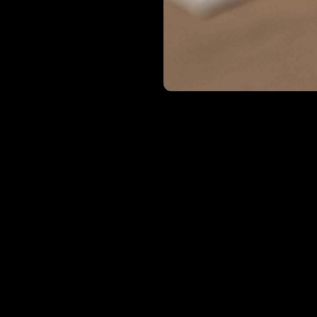
Катало
послуг