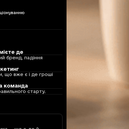
иціонуванню
мієте де
ий бренд, падіння
ркетинг
 що вже є і де гроші
ва команда
равильного старту.
ика — що є, те й