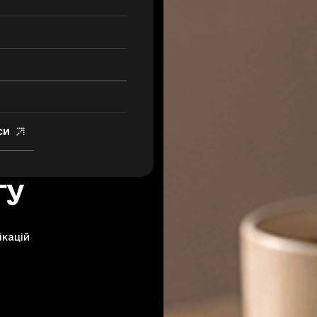
си
гу
ікацій