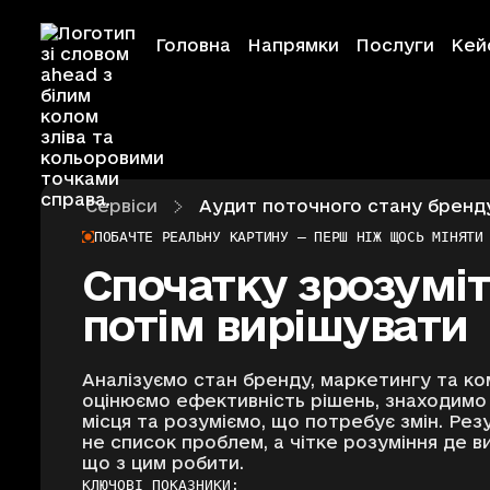
Головна
Напрямки
Послуги
Кей
Сервіси
Аудит поточного стану бренд
Ahead Creative
ПОБАЧТЕ РЕАЛЬНУ КАРТИНУ — ПЕРШ НІЖ ЩОСЬ МІНЯТИ
Спочатку зрозумі
Ahead Event
потім вирішувати
Ahead Educati
Аналізуємо стан бренду, маркетингу та ко
оцінюємо ефективність рішень, знаходимо 
місця та розуміємо, що потребує змін. Рез
Ahead Foundat
не список проблем, а чітке розуміння де ви
що з цим робити.
КЛЮЧОВІ ПОКАЗНИКИ: