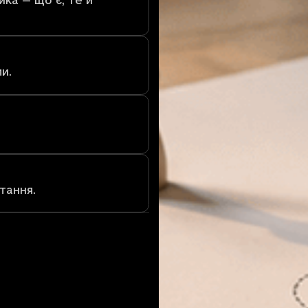
и.
тання.