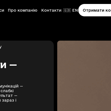
си
Про компанію
Контакти
🇬🇧 EN
Отримати ко
у
ти —
on
мунікацій —
слабкі
ультат —
ion
 зараз і