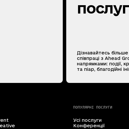
послуг
Дізнавайтесь більше
співпраці з Ahead Gr
напрямками: події, к
та піар, благодійні і
ПОПУЛЯРНІ ПОСЛУГИ
vent
Усі послуги
eative
Конференції