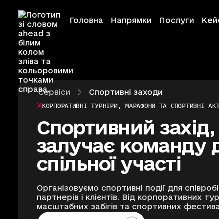
Головна
Напрямки
Послуги
Кей
Сервіси
Спортивні заходи
Ahead Creative
КОРПОРАТИВНІ ТУРНІРИ, МАРАФОНИ ТА СПОРТИВНІ АК
Спортивний захід,
Ahead Event
залучає команду 
спільної участі
Ahead Educati
Організовуємо спортивні події для співробі
Ahead Foundat
партнерів і клієнтів. Від корпоративних тур
масштабних забігів та спортивних фестива