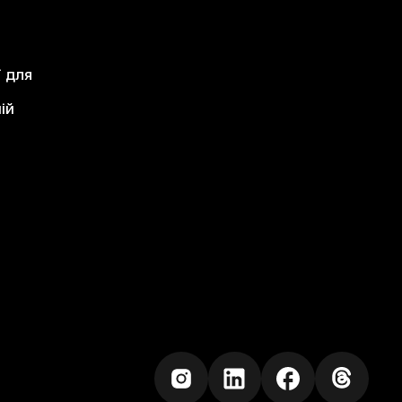
ї для
ій