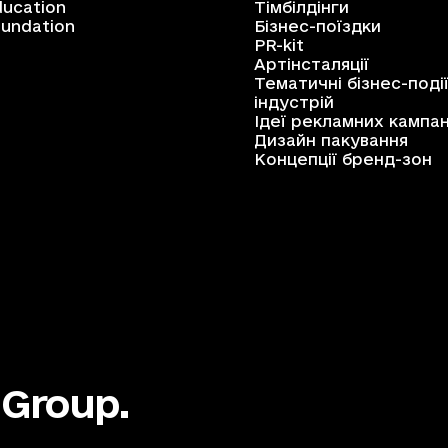
ucation
Тімбілдінги
undation
Бізнес-поїздки
PR-kit
Артінсталяції
Тематичні бізнес-поді
індустрій
Ідеї рекламних кампан
Дизайн пакування
Концепції бренд-зон
 Group.