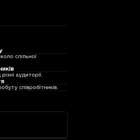
у
коло спільної
ників
ізні аудиторії.
тя
обуту співробітників.