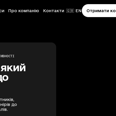
си
Про компанію
Контакти
🇬🇧 EN
Отримати ко
ТИВНОСТІ
 який
до
on
тників,
ion
нірів до
лів.