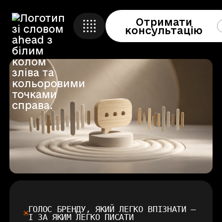
Отримати
Кейси
консультацію
Ahead Event
🇬🇧 
Про компанію
Ahead Education
Контакти
Ahead Foundation
Отримати консультацію
Створено
Fedotov.design
ГОЛОС БРЕНДУ, ЯКИЙ ЛЕГКО ВПІЗНАТИ —
І ЗА ЯКИМ ЛЕГКО ПИСАТИ