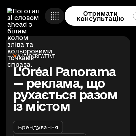
Отримати
Кейси
консультацію
Ahead Event
🇬🇧 
Про компанію
Ahead Education
Контакти
AHEAD
CREATIVE
Ahead Foundation
L'Oréal Panorama
— реклама, що
Отримати консультацію
рухається разом
Створено
Fedotov.design
із містом
Брендування