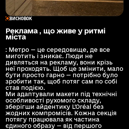
ВИСНОВОК
Реклама , що живе у ритмі
міста
: Метро — це середовище, де все
миготить і зникає. Люди не
дивляться на рекламу, вони крізь
неї проходять. Щоб це змінити, мало
бути просто гарно — потрібно було
зробити так, щоб потяг сам по собі
став подією.
Ми адаптували макети під технічні
особливості рухомого складу,
зберігши айдентику L'Oréal без
жодних компромісів. Кожна секція
потягу працювала як частина
єдиного образу — від першого