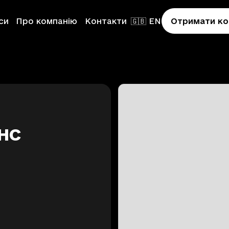
си
Про компанію
Контакти
🇬🇧 EN
Отримати ко
нс
on
ion