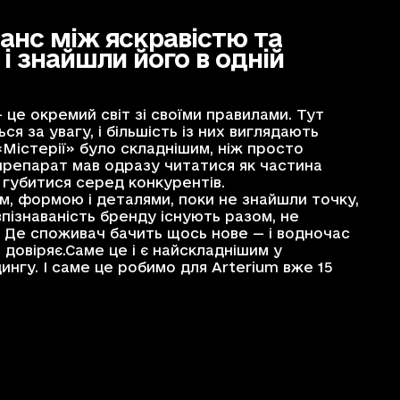
анс між яскравістю та
і знайшли його в одній
це окремий світ зі своїми правилами. Тут
я за увагу, і більшість із них виглядають
«Містерії» було складнішим, ніж просто
препарат мав одразу читатися як частина
 губитися серед конкурентів.
, формою і деталями, поки не знайшли точку,
впізнаваність бренду існують разом, не
 Де споживач бачить щось нове — і водночас
 довіряє.Саме це і є найскладнішим у
гу. І саме це робимо для Arterium вже 15
ію