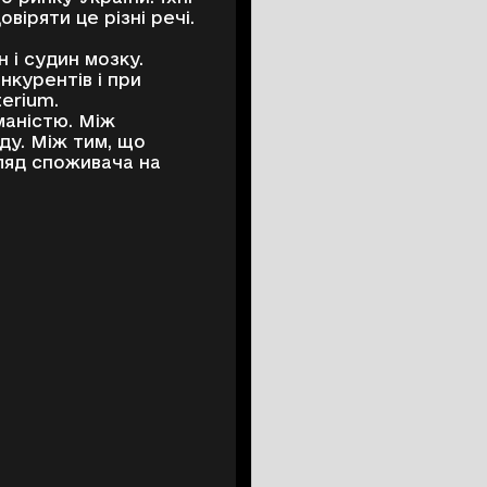
віряти це різні речі.
 і судин мозку.
нкурентів і при
terium.
маністю. Між
ду. Між тим, що
гляд споживача на