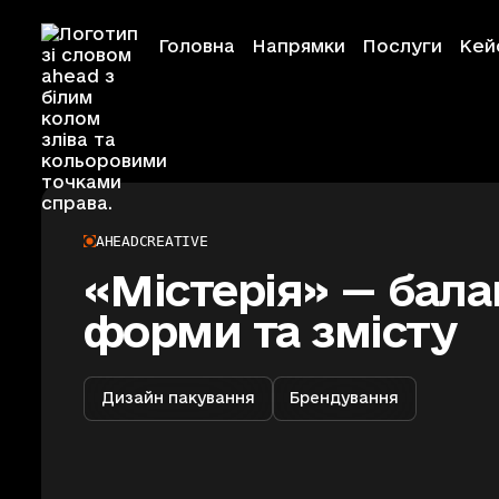
Головна
Напрямки
Послуги
Кей
Кейси
Arterium
Ahead Creative
AHEAD
CREATIVE
«Містерія» — бала
Ahead Event
форми та змісту
Ahead Educati
Дизайн пакування
Брендування
Ahead Foundat