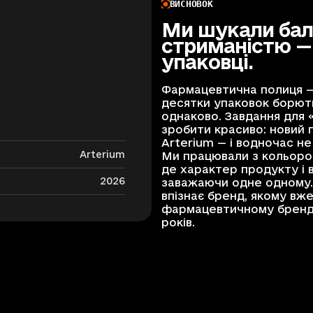
ВИСНОВОК
Ми шукали бал
стриманістю — 
упаковці.
Фармацевтична полиця — 
десятки упаковок борютьс
однаково. Завдання для 
зробити красиво: новий 
Arterium — і водночас не
Arterium
Ми працювали з кольором
де характер продукту і 
2026
заважаючи одне одному.
впізнає бренд, якому вже
фармацевтичному брендин
років.
Отримати консультац