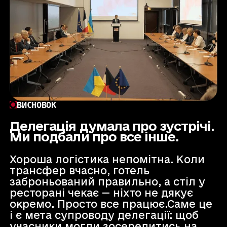
ВИСНОВОК
Делегація думала про зустрічі.
Ми подбали про все інше.
Хороша логістика непомітна. Коли
трансфер вчасно, готель
заброньований правильно, а стіл у
ресторані чекає — ніхто не дякує
окремо. Просто все працює.Саме це
і є мета супроводу делегації: щоб
учасники могли зосередитись на