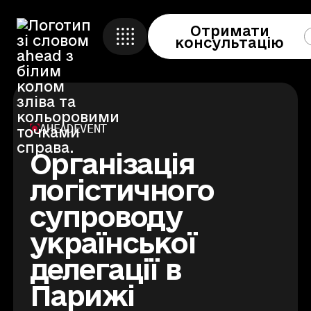
Отримати
Кейси
консультацію
Ahead Event
🇬🇧 
Про компанію
Ahead Education
Контакти
AHEAD
EVENT
Ahead Foundation
Організація
логістичного
Отримати консультацію
супроводу
Створено
Fedotov.design
української
делегації в
Парижі