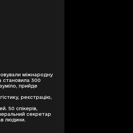
зовували міжнародну
а становила 300
озуміло, прийде
гістику, реєстрацію,
й. 50 спікерів,
Генеральний секретар
ав людини.