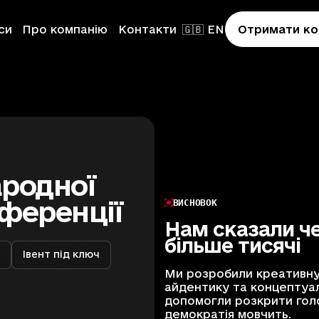
си
Про компанію
Контакти
🇬🇧 EN
Отримати ко
и
ародної
ференції
ВИСНОВОК
Нам сказали че
on
більше тисячі
я
Івент під ключ
Ми розробили креативну 
ion
айдентику та концептуаль
допомогли розкрити гол
демократія мовчить.