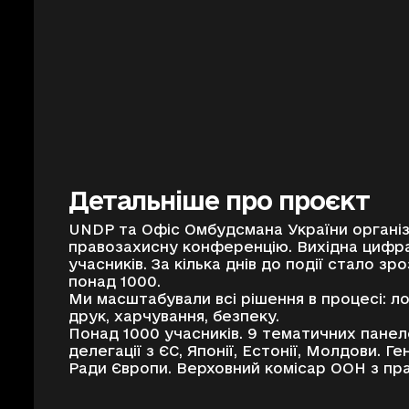
Детальніше про проєкт
UNDP та Офіс Омбудсмана України органі
правозахисну конференцію. Вихідна цифр
учасників. За кілька днів до події стало зр
понад 1000.
Ми масштабували всі рішення в процесі: ло
друк, харчування, безпеку.
Понад 1000 учасників. 9 тематичних панеле
делегації з ЄС, Японії, Естонії, Молдови. 
Ради Європи. Верховний комісар ООН з пр