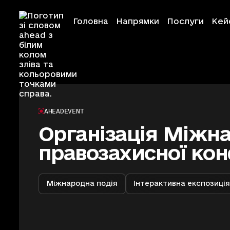
Головна
Напрямки
Послуги
Кей
Кейси
UNDP, Офіс Омбудсмана Україн
Ahead Creative
AHEAD
EVENT
Організація Міжн
Ahead Event
правозахисної кон
Ahead Educati
Міжнародна подія
Інтерактивна експозиці
Ahead Foundat