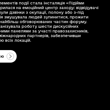
ементів події стала інсталяція «Підійми
рилася на емоційний центр заходу: відвідувачі
ули дзвінки з окупації, полону або з-під
яція змушувала людей зупинитися, прожити
 найбільш обговорюваних частин форуму.
анізувала роботу шести дискусійних
ними панелями за участі правозахисників,
міжнародних партнерів, забезпечивши
ю всіх локацій.
ію