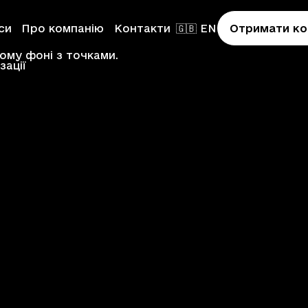
си
Про компанію
Контакти
🇬🇧 EN
Отримати ко
зації
on
ion