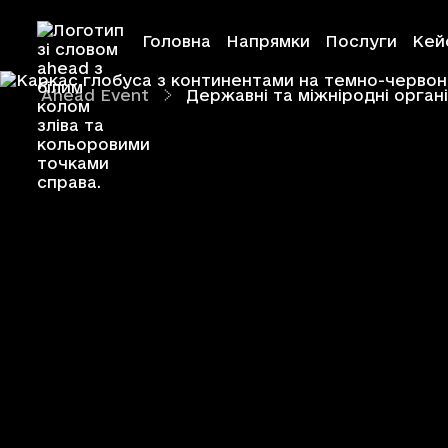
Головна
Напрямки
Послуги
Кей
Ahead Event
Державні та міжніродні органі
Ahead Creative
Ahead Event
Ahead Educati
Ahead Foundat